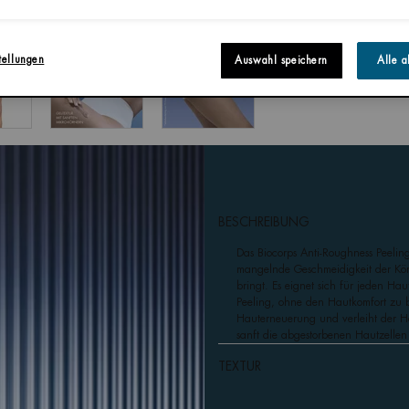
tellungen
Auswahl speichern
Alle a
BESCHREIBUNG
Das Biocorps Anti-Roughness Peelin
mangelnde Geschmeidigkeit der Kör
bringt. Es eignet sich für jeden Hau
Peeling, ohne den Hautkomfort zu be
Hauterneuerung und verleiht der Ha
sanft die abgestorbenen Hautzellen
TEXTUR