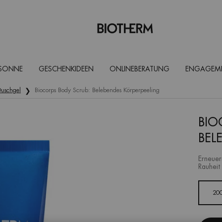
 SONNE
GESCHENKIDEEN
ONLINEBERATUNG
ENGAGEM
uschgel
Biocorps Body Scrub: Belebendes Körperpeeling
BIO
BEL
Erneuer
Rauheit
Eine Größe verfügbar
20