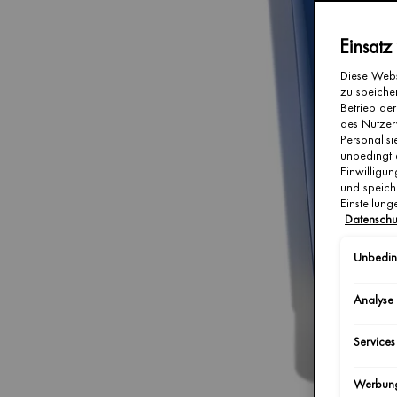
Einsatz
Diese Webs
zu speicher
Betrieb der
des Nutzer
Personalis
unbedingt 
Einwilligun
und speich
Einstellun
Datenschu
Unbeding
Analyse
Services
Werbun