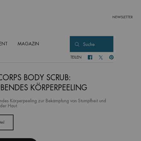
NEWSLETTER
ENT
MAGAZIN
Suche
TEILEN
TEILEN FACEBOOK
TEILEN TWITTER
TEILEN PINTEREST
CORPS BODY SCRUB:
EBENDES KÖRPERPEELING
ndes Körperpeeling zur Bekämpfung von Stumpfheit und
 der Haut.
0ml
Ausgewählt
, 1 von 1