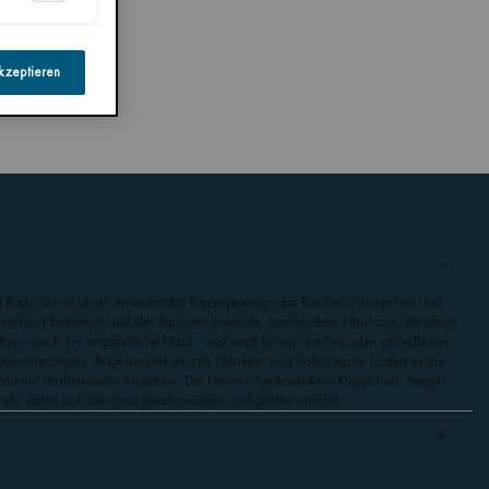
kzeptieren
g Body Scrub ist ein erneuerndes Körperpeeling, das Rauheit, Stumpfheit und
perhaut bekämpft und die darunter liegende, strahlendere Haut zum Vorschein
ttyp - auch für empfindliche Haut - und sorgt für ein sanftes, aber gründliches
einträchtigen. Angereichert mit Life Plankton und Salicylsäure fördert es die
ut ein strahlenderes Aussehen. Die kleinen Aprikosenkern-Kügelchen, tragen
 ab, damit sich die Haut geschmeidiger und glatter anfühlt.