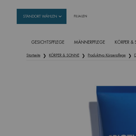
STANDORT WÄHLEN
FILIALEN
GESICHTSPFLEGE
MÄNNERPFLEGE
KÖRPER &
Hauptinhalt
Startseite
KÖRPER & SONNE
Produkttyp Körperpflege
D