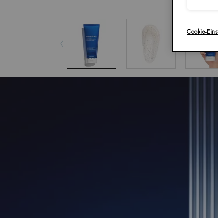
Cookie-Eins
pdp-section-accordion