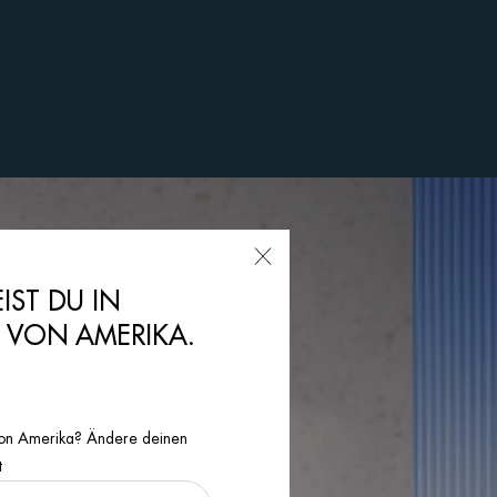
EIST DU IN
N VON AMERIKA.
n von Amerika? Ändere deinen
t