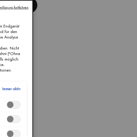
JETZT KAUFEN
illigung fortfahren
em Endgerät
nd für den
die Analyse
dien. Nicht
lehnt ("Ohne
lls möglich
ie-
tionen.
Immer aktiv