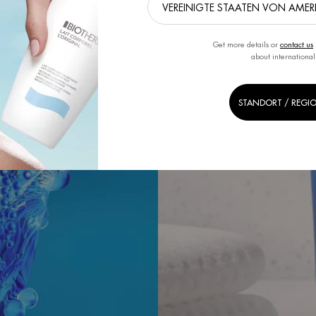
Get more details or
contact us
about international
STANDORT / REGI