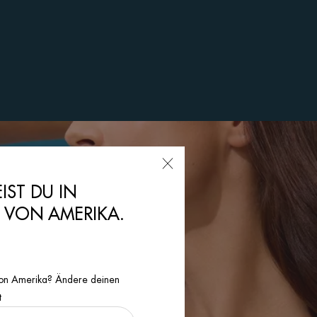
EIST DU IN
N VON AMERIKA.
n von Amerika? Ändere deinen
t