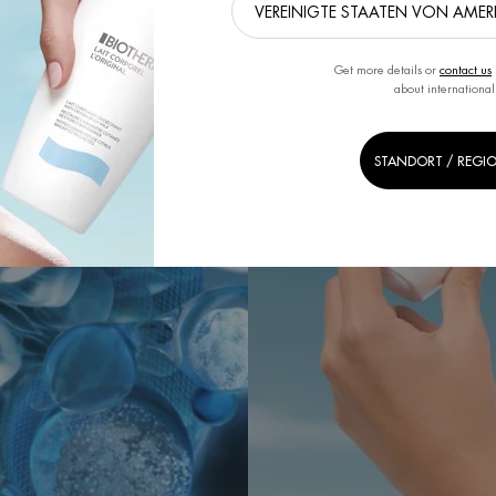
Get more details or
contact us
about international
STANDORT / REGI