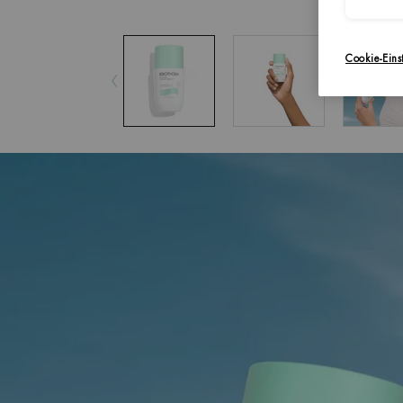
Cookie-Eins
pdp-section-accordion