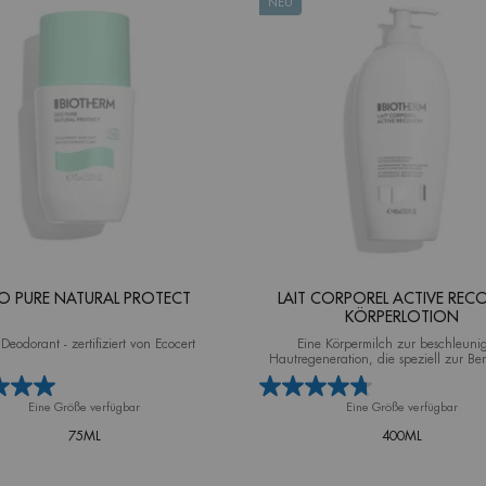
NEU
O PURE NATURAL PROTECT
LAIT CORPOREL ACTIVE RECO
KÖRPERLOTION
Deodorant - zertifiziert von Ecocert
Eine Körpermilch zur beschleuni
Hautregeneration, die speziell zur B
gereizter, trockener, empfindlicher
Juckreiz neigender Haut entwickelt
Eine Größe verfügbar
Eine Größe verfügbar
75ML
400ML