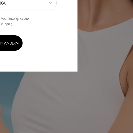
if you have questions
 shipping.
ON ÄNDERN