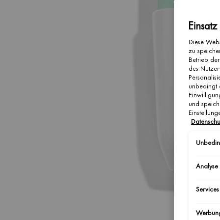
Einsatz
Diese Webs
zu speicher
Betrieb der
des Nutzer
Personalis
unbedingt 
Einwilligun
und speich
Einstellun
Datenschu
Unbeding
Analyse
Services
Werbun