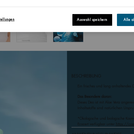
tellungen
Auswahl speichern
Alle a
BESCHREIBUNG
Ein frisches und lang anhaltendes De
Das Besondere daran:
Dieses Deo ist mit Aloe Vera anger
Inhaltsstoffe sind natürlichen Ursp
*Ökologische und biologische Kosmet
Ecocert verfügbar unter
https://cos