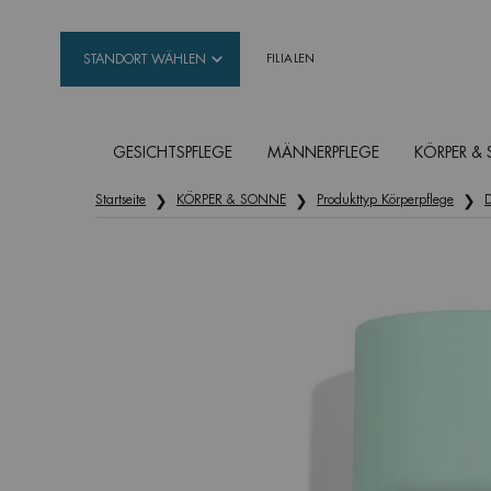
STANDORT WÄHLEN
FILIALEN
GESICHTSPFLEGE
MÄNNERPFLEGE
KÖRPER &
Hauptinhalt
Startseite
KÖRPER & SONNE
Produkttyp Körperpflege
D