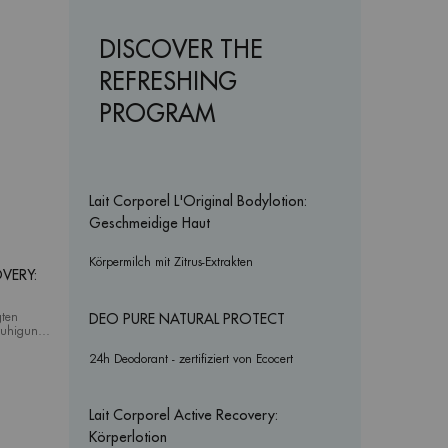
DISCOVER THE
REFRESHING
PROGRAM
Lait Corporel L'Original Bodylotion:
Geschmeidige Haut
Körpermilch mit Zitrus-Extrakten
VERY:
gten
DEO PURE NATURAL PROTECT
eruhigung
 und zu
 wurde.
24h Deodorant - zertifiziert von Ecocert
Lait Corporel Active Recovery:
Körperlotion