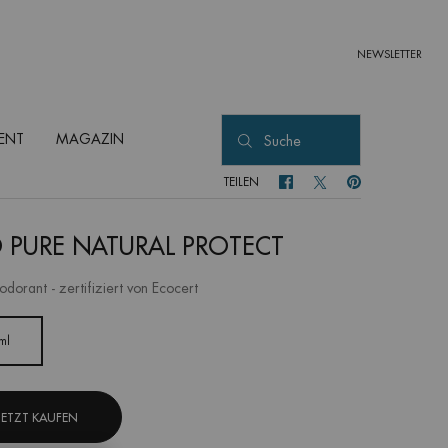
NEWSLETTER
ENT
MAGAZIN
Suche
TEILEN
TEILEN FACEBOOK
TEILEN TWITTER
TEILEN PINTEREST
 PURE NATURAL PROTECT
dorant - zertifiziert von Ecocert
ml
Ausgewählt
, 1 von 1
JETZT KAUFEN