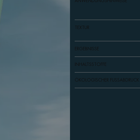
ANWENDUNGSHINWEISE
TEXTUR
ERGEBNISSE
INHALTSSTOFFE
ÖKOLOGISCHER FUSSABDRUCK