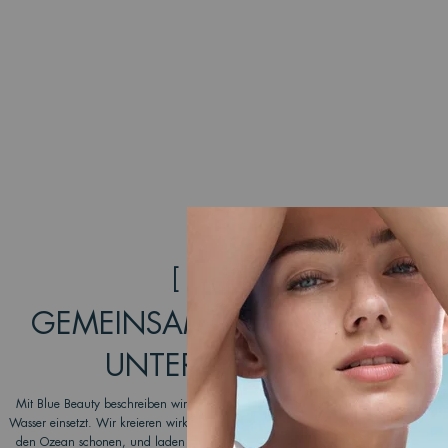
[ ENGAGEMENT ]
GEMEINSAM KÖNNEN WIR E
UNTERSCHIED MACHEN
Mit Blue Beauty beschreiben wir bei Biotherm die Schönheit, die vom Wasser kom
Wasser einsetzt. Wir kreieren wirkungsvolle, umweltfreundliche Produkte, die die 
den Ozean schonen, und laden unsere Verbraucher dazu ein, sich unserer transf