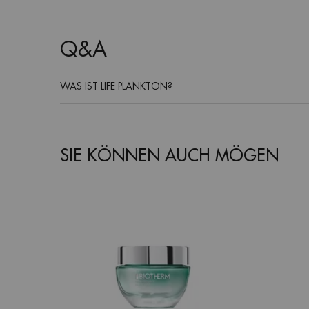
PDP Product Social Links Mobile
PDP Service Pushes
PDP Routine Section
Q&A
Q&A
WAS IST LIFE PLANKTON?
Routine
SIE KÖNNEN AUCH MÖGEN