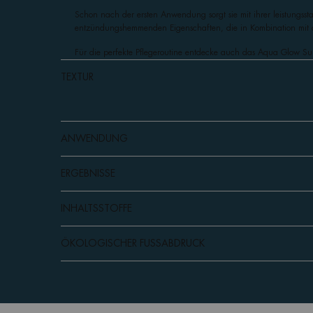
Schon nach der ersten Anwendung sorgt sie mit ihrer leistungssta
entzündungshemmenden Eigenschaften, die in Kombination mit
Für die perfekte Pflegeroutine entdecke auch das Aqua Glow S
TEXTUR
ANWENDUNG
ERGEBNISSE
INHALTSSTOFFE
ÖKOLOGISCHER FUSSABDRUCK