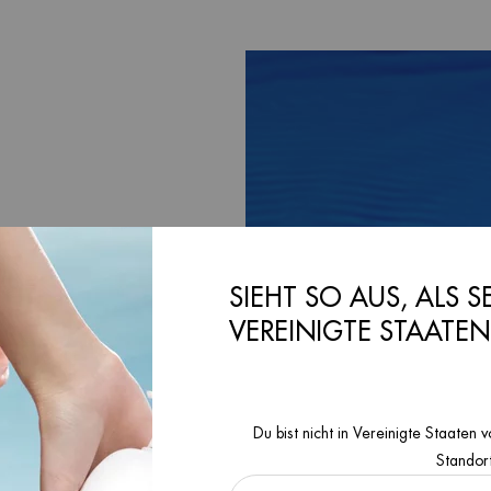
SIEHT SO AUS, ALS S
VEREINIGTE STAATE
INEN
Du bist nicht in Vereinigte Staate
mt und sich für
Standor
Haut pflegen und
ormativen Reise