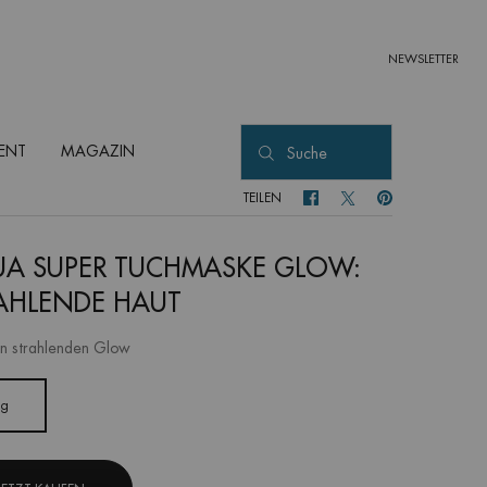
NEWSLETTER
ENT
MAGAZIN
Suche
TEILEN
TEILEN FACEBOOK
TEILEN TWITTER
TEILEN PINTEREST
A SUPER TUCHMASKE GLOW:
AHLENDE HAUT
en strahlenden Glow
1g
Ausgewählt
, 1 von 1