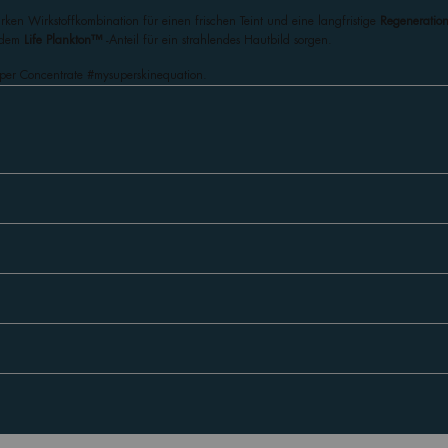
rken Wirkstoffkombination für einen frischen Teint und eine langfristige
Regeneratio
 dem
Life Plankton™
-Anteil für ein strahlendes Hautbild sorgen.
uper Concentrate #mysuperskinequation.