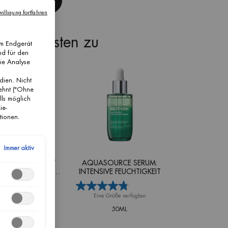
JETZT KAUFEN
illigung fortfahren
st am besten zu
em Endgerät
nd für den
die Analyse
dien. Nicht
lehnt ("Ohne
lls möglich
ie-
tionen.
Immer aktiv
ASOURCE NIGHT
AQUASOURCE SERUM:
 REGENERIERENDE
INTENSIVE FEUCHTIGKEIT
NACHTPFLEGE
ne Größe verfügbar
Eine Größe verfügbar
50ML
50ML