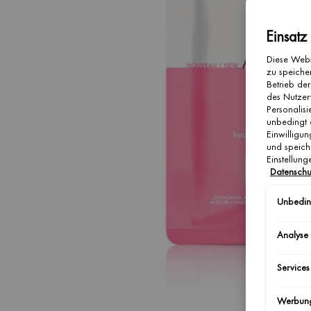
Einsatz
Diese Webs
zu speicher
Betrieb der
des Nutzer
Personalis
unbedingt 
Einwilligun
und speich
Einstellun
Datenschu
Unbeding
Analyse
Services
Werbun