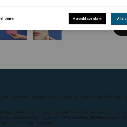
tellungen
Auswahl speichern
Alle a
per Concentrates! Die Aqua Glow Flash Mask von Biotherm ist eine mit Vitamin C a
und liegt bei der Anwendung wie eine zweite Haut auf Deinem Gesicht auf – so komm
e Haut wirkt ebenmäßiger und erfrischt. Für den absoluten
Glow-Effekt
ist die Aqua
tigkeit, und das in nur 15 Minuten.