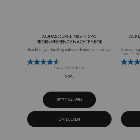
AQUASOURCE NIGHT SPA:
AQUA
REGENERIERENDE NACHTPFLEGE
Reichhaltige, feuchtigkeitsspendende Nachtpflege
Intensiv re
Serum, da
Eine Größe verfügbar
50ML
JETZT KAUFEN
ENTDECKEN