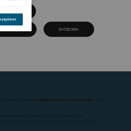
JETZT KAUFEN
kzeptieren
ENTDECKEN
ENTDECKEN
ngereicherte, intensiv
feuchtigkeitsspendende Gesichtsmaske
für den
t die strahlende Wirkung überall an. Die natürliche
 Glow Flash Mask mit 5 % Life Plankton™ angereichert. Dadurch