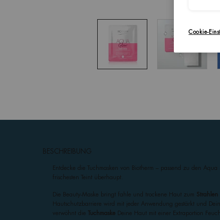
Cookie-Eins
pdp-section-accordion
BESCHREIBUNG
Entdecke die Tuchmasken von Biotherm – passend zu den Aqua Su
frischesten Teint überhaupt.
Die Beauty-Maske bringt fahle und trockene Haut zum
Strahlen
Hautschutzbarriere wird mit jeder Anwendung gestärkt und Dein
verwöhnt die
Tuchmaske
Deine Haut mit einer Extraportion Feuch