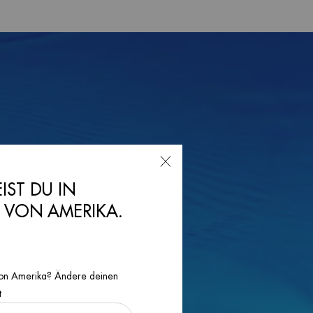
EIST DU IN
N VON AMERIKA.
n von Amerika? Ändere deinen
t