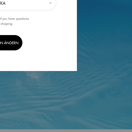
if you have questions
 shipping.
ON ÄNDERN