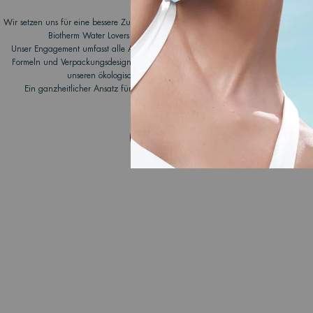
anzuschließen.
Wir setzen uns für eine bessere Zukunft unserer Ozeane ein, indem wir seit 2012 
Biotherm Water Lovers Programms mit engagierten NGOs zusammenarbe
Unser Engagement umfasst alle Aspekte unserer Wertschöpfungskette und zielt da
Formeln und Verpackungsdesigns zu verbessern, neue Recyclingtechnologien zu 
unseren ökologischen Fußabdruck auf dem Wasser zu minimieren.
Ein ganzheitlicher Ansatz für die Schönheit, der eine Welle des positiven Wan
JETZT ENTDECKEN