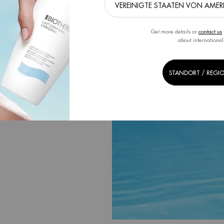
im Rahmen unseres
iten.
Get more details or
contact us
rauf ab, unsere
about international
entwickeln und
dels auslöst
STANDORT / REGI