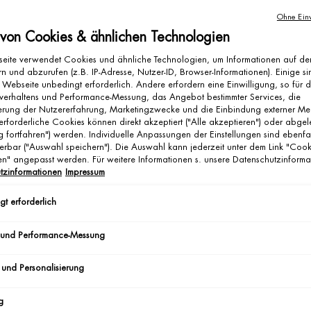
Ohne Einw
 von Cookies & ähnlichen Technologien
Pas
eite verwendet Cookies und ähnliche Technologien, um Informationen auf d
n und abzurufen (z.B. IP-Adresse, Nutzer-ID, Browser-Informationen). Einige si
 Webseite unbedingt erforderlich. Andere erfordern eine Einwilligung, so für 
verhaltens und Performance-Messung, das Angebot bestimmter Services, die
ierung der Nutzererfahrung, Marketingzwecke und die Einbindung externer Me
erforderliche Cookies können direkt akzeptiert ("Alle akzeptieren") oder abge
g fortfahren") werden. Individuelle Anpassungen der Einstellungen sind ebenfa
erbar ("Auswahl speichern"). Die Auswahl kann jederzeit unter dem Link "Cook
gen" angepasst werden. Für weitere Informationen s. unsere Datenschutzinforma
tzinformationen
Impressum
t erforderlich
AQU
SPA:
 und Performance-Messung
Ei
 und Personalisierung
g