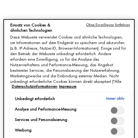
JETZT KAUFEN
Ohne Einwilligung fortfahren
Einsatz von Cookies &
ähnlichen Technologien
Passt am besten zu
Diese Webseite verwendet Cookies und ähnliche Technologien,
um Informationen auf dem Endgerät zu speichern und abzurufen
(z.B. IP-Adresse, Nutzer-ID, Browser-Informationen). Einige sind für
den Betrieb der Webseite unbedingt erforderlich. Andere
erfordern eine Einwilligung, so für die Analyse des
Nutzerverhaltens und Performance-Messung, das Angebot
bestimmter Services, die Personalisierung der Nutzererfahrung,
Marketingzwecke und die Einbindung externer Medien. Nicht
unbedingt erforderliche Cookies können direkt akzeptiert ("Alle
Datenschutzinformationen
Impressum
akzeptieren") oder abgelehnt ("Ohne Einwilligung fortfahren")
werden. Individuelle Anpassungen der Einstellungen sind
ebenfalls möglich und speicherbar ("Auswahl speichern"). Die
Immer aktiv
Unbedingt erforderlich
Auswahl kann jederzeit unter dem Link "Cookie-Einstellungen"
Analyse und Performance-Messung
angepasst werden. Für weitere Informationen s. unsere
Datenschutzinformationen.
BIOSOURCE
AQUASOURCE CREME
Services und Personalisierung
REINIGUNGSSCHAUM FÜR
NORMALE HAUT
Werbung