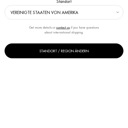
Standort
Get more details or
contact us
if you have questions
about international shipping.
STANDORT / REGION ÄNDERN
Eine Größe verfügbar
31g
Ausgewählt
, 1 von 1