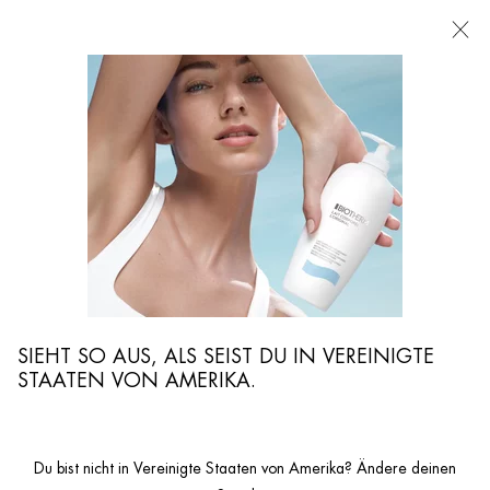
FILIALEN
Ich suche nach ...
Such
Hauptinhalt
...
GESICHTSPFLEGE
Serum & Masken
AQUA SUPER TUCHMASKE BOUNCE
Für eine schöne Haut
SIEHT SO AUS, ALS SEIST DU IN VEREINIGTE
STAATEN VON AMERIKA.
Du bist nicht in Vereinigte Staaten von Amerika? Ändere deinen