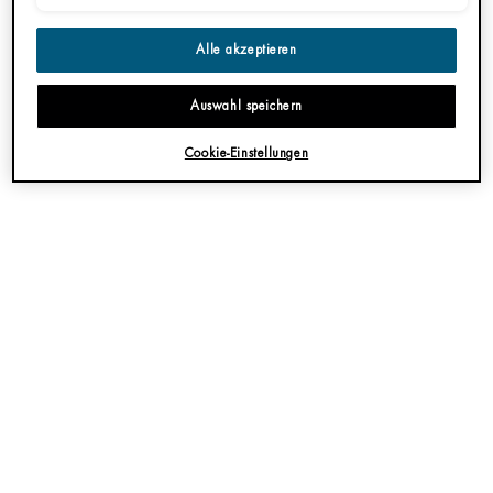
Eine Größe verfügbar
Eine Größe verfügbar
150ML
50ML
Alle akzeptieren
JETZT KAUFEN
JETZT KAUFEN
Auswahl speichern
Cookie-Einstellungen
ENTDECKEN
ENTDECKEN
pdp-section-accordion
BESCHREIBUNG
Fitnessstudio, Arbeit, Studium, Partys und was eben noch so im Alltag auf Dich
wartet: Der urbane Lifestyle ist zwar super spannend, kann Deine Haut aber
auch sehr strapazieren und sie vorzeitig altern lassen. Aber keine Sorge,
entdecke jetzt die Super-Tuchmasken von Biotherm passend zu den Aqua